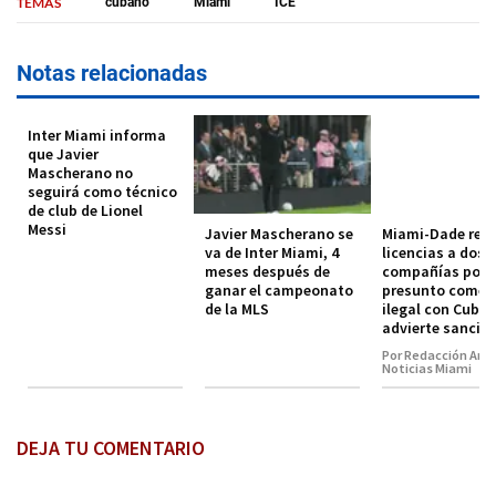
TEMAS
cubano
Miami
ICE
Notas relacionadas
Inter Miami informa
que Javier
Mascherano no
seguirá como técnico
de club de Lionel
Messi
Javier Mascherano se
Miami-Dade rev
va de Inter Miami, 4
licencias a dos
meses después de
compañías por
ganar el campeonato
presunto comer
de la MLS
ilegal con Cuba 
advierte sancio
Por Redacción Amé
Noticias Miami
DEJA TU COMENTARIO