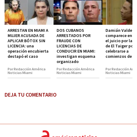
ARRESTAN EN MIAMI A
DOS CUBANOS
Damián Valdez
MUJER ACUSADA DE
ARRESTADOS POR
comparece en co
APLICAR BÓTOX SIN
FRAUDE CON
el juicio por la 
LICENCIA: una
LICENCIAS DE
de El Taiger pod
operación encubierta
CONDUCIR EN MIAMI:
celebrarse a
destapó el caso
investigan esquema
comienzos de 2
organizado
Por Redacción América
Por Redacción América
Por Redacción Amé
Noticias Miami
Noticias Miami
Noticias Miami
DEJA TU COMENTARIO