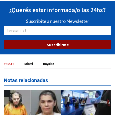
¿Querés estar informada/o las 24hs?
Suscribite a nuestro Newsletter
Suscribirme
TEMAS
Miami
Bayside
Notas relacionadas