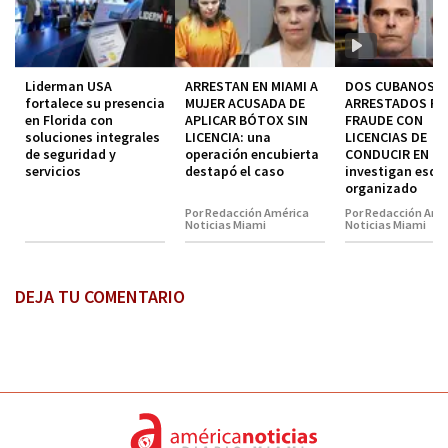
Liderman USA
ARRESTAN EN MIAMI A
DOS CUBANOS
fortalece su presencia
MUJER ACUSADA DE
ARRESTADOS P
en Florida con
APLICAR BÓTOX SIN
FRAUDE CON
soluciones integrales
LICENCIA: una
LICENCIAS DE
de seguridad y
operación encubierta
CONDUCIR EN MI
servicios
destapó el caso
investigan esq
organizado
Por Redacción América
Por Redacción Amé
Noticias Miami
Noticias Miami
DEJA TU COMENTARIO