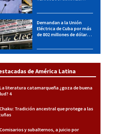
adquirir autos sin
restricción de cantidad
Demandan a la Unión
Eléctrica de Cuba por más
de 802 millones de dólares
bajo la Ley Helms-Burton
estacadas de América Latina
La literatura catamarqueña ¿goza de buena
lud? 4
Chaku: Tradición ancestral que protege a las
cuñas
Comisarios y subalternos, a juicio por