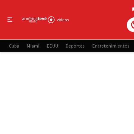
videos
Cuba
Miami
EEUU
Deportes
Entretenimientos