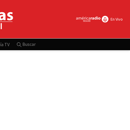
En Vivo
Buscar
ía TV