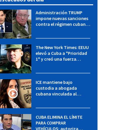
Administración TRUMP
impone nuevas sanciones
contra el régimen cubano:
OFAC incluye a López Miera
y entidades militares
The New York Times: EEUU
elevó a Cuba a "Prioridad
1" y creó una fuerza
especial de la CIA
ICE mantiene bajo
custodia a abogada
cubana vinculada al
MININT: esto es lo que se
sabe del caso
CUBA ELIMINA EL LÍMITE
PARA COMPRAR
VEHÍCULOS: autoriza