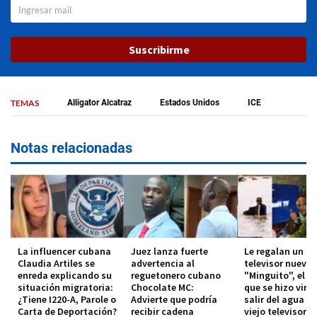
Suscribirme
TEMAS
Alligator Alcatraz
Estados Unidos
ICE
Notas relacionadas
La influencer cubana
Juez lanza fuerte
Le regalan un
Claudia Artiles se
advertencia al
televisor nuevo 
enreda explicando su
reguetonero cubano
"Minguito", el 
situación migratoria:
Chocolate MC:
que se hizo viral
¿Tiene I220-A, Parole o
Advierte que podría
salir del agua c
Carta de Deportación?
recibir cadena
viejo televisor e