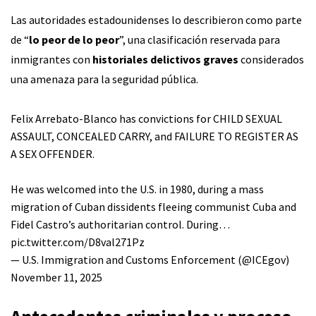
Las autoridades estadounidenses lo describieron como parte
de “
lo peor de lo peor
”, una clasificación reservada para
inmigrantes con
historiales delictivos graves
considerados
una amenaza para la seguridad pública.
Felix Arrebato-Blanco has convictions for CHILD SEXUAL
ASSAULT, CONCEALED CARRY, and FAILURE TO REGISTER AS
A SEX OFFENDER.
He was welcomed into the U.S. in 1980, during a mass
migration of Cuban dissidents fleeing communist Cuba and
Fidel Castro’s authoritarian control. During…
pic.twitter.com/D8val271Pz
— U.S. Immigration and Customs Enforcement (@ICEgov)
November 11, 2025