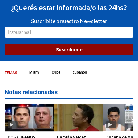
¿Querés estar informada/o las 24hs?
Suscribite a nuestro Newsletter
Suscribirme
TEMAS
Miami
Cuba
cubanos
Notas relacionadas
DOS CUBANOS
Damián Valdez
Cubano de Miam