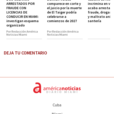
ARRESTADOS POR
comparece en corte y
incrimina en vid
FRAUDE CON
el juicio por la muerte
acaba arrestado
LICENCIAS DE
de El Taiger podría
fraude, drogas,
CONDUCIR EN MIAMI:
celebrarse a
y maltrato anim
investigan esquema
comienzos de 2027
santería
organizado
Por Redacción América
Por Redacción América
Noticias Miami
Noticias Miami
DEJA TU COMENTARIO
Cuba