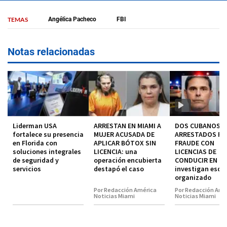
TEMAS
Angélica Pacheco
FBI
Notas relacionadas
Liderman USA
ARRESTAN EN MIAMI A
DOS CUBANOS
fortalece su presencia
MUJER ACUSADA DE
ARRESTADOS P
en Florida con
APLICAR BÓTOX SIN
FRAUDE CON
soluciones integrales
LICENCIA: una
LICENCIAS DE
de seguridad y
operación encubierta
CONDUCIR EN MI
servicios
destapó el caso
investigan esq
organizado
Por Redacción América
Por Redacción Amé
Noticias Miami
Noticias Miami