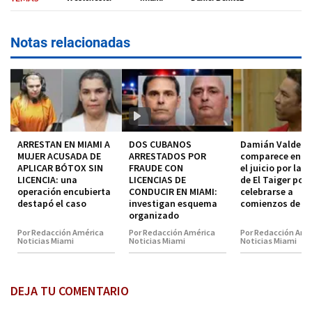
Notas relacionadas
ARRESTAN EN MIAMI A
DOS CUBANOS
Damián Valdez
MUJER ACUSADA DE
ARRESTADOS POR
comparece en co
APLICAR BÓTOX SIN
FRAUDE CON
el juicio por la 
LICENCIA: una
LICENCIAS DE
de El Taiger pod
operación encubierta
CONDUCIR EN MIAMI:
celebrarse a
destapó el caso
investigan esquema
comienzos de 2
organizado
Por Redacción América
Por Redacción América
Por Redacción Amé
Noticias Miami
Noticias Miami
Noticias Miami
DEJA TU COMENTARIO