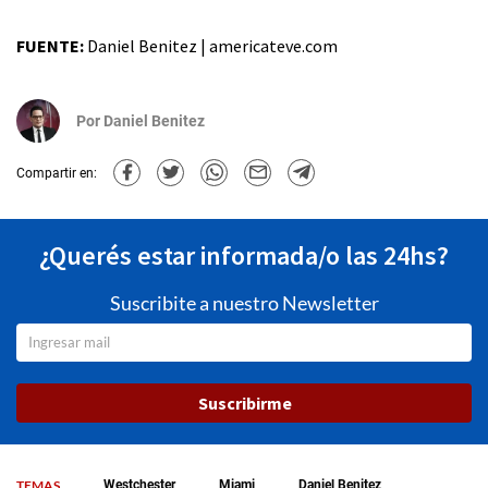
FUENTE:
Daniel Benitez | americateve.com
Por
Daniel Benitez
Compartir en:
¿Querés estar informada/o las 24hs?
Suscribite a nuestro Newsletter
Suscribirme
TEMAS
Westchester
Miami
Daniel Benitez