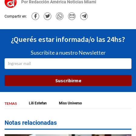
Por
Redacción América Noticias Miami
Compartir en:
¿Querés estar informada/o las 24hs?
Suscribite a nuestro Newsletter
Suscribirme
TEMAS
Lili Estefan
Miss Universo
Notas relacionadas