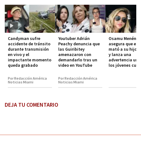
Candyman sufre
Youtuber Adrián
Osamu Menénde
accidente de tránsito
Peachy denuncia que
asegura que el 
durante transmisión
las Guiribitey
mató a su hijo 
en vivo y el
amenazaron con
y lanza una
impactante momento
demandarlo tras un
advertencia urg
queda grabado
video en YouTube
los jóvenes cub
Por Redacción América
Por Redacción América
Noticias Miami
Noticias Miami
DEJA TU COMENTARIO