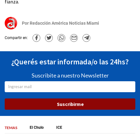
fianza.
Por
Redacción América Noticias Miami
Compartir en:
¿Querés estar informada/o las 24hs?
Suscribite a nuestro Newsletter
Suscribirme
TEMAS
El Chulo
ICE