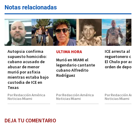
Notas relacionadas
Autopsia confirma
ICE arresta al
ULTIMA HORA
supuesto homicidio:
reguetonero cu
Murió en MIAMI el
cubano acusado de
El Chulo por ant
legendario cantante
abusar de menor
orden de deport
cubano Alfredito
murió por asfixia
Rodríguez
mientras estaba bajo
custodia de ICE en
Texas
Por Redacción América
Por Redacción América
Por Redacción Amé
Noticias Miami
Noticias Miami
Noticias Miami
DEJA TU COMENTARIO