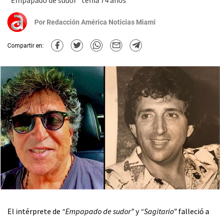
“Empapado de sudor” tenía 74 años
Por
Redacción América Noticias Miami
Compartir en:
El intérprete de
“Empapado de sudor”
y
“Sagitario”
falleció a