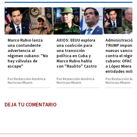
Marco Rubio lanza
AXIOS: EEUU explora
Administración
una contundente
una coalición para
TRUMP impone
advertencia al
una transición
nuevas sancion
régimen cubano: "No
política en Cuba y
contra el régim
hay válvulas de
Marco Rubio habla
cubano: OFAC in
escape"
con "Raulito" Castro
a López Miera y
entidades milit
Por Redacción América
Por Redacción América
Por Redacción Amé
Noticias Miami
Noticias Miami
Noticias Miami
DEJA TU COMENTARIO