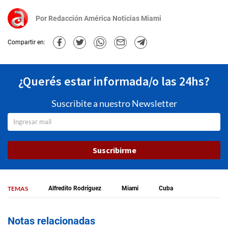
Por
Redacción América Noticias Miami
Compartir en:
¿Querés estar informada/o las 24hs?
Suscribite a nuestro Newsletter
Suscribirme
TEMAS
Alfredito Rodríguez
Miami
Cuba
Notas relacionadas