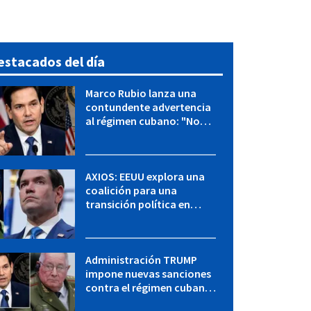
estacados del día
Marco Rubio lanza una
contundente advertencia
al régimen cubano: "No
hay válvulas de escape"
AXIOS: EEUU explora una
coalición para una
transición política en
Cuba y Marco Rubio habla
con "Raulito" Castro
Administración TRUMP
impone nuevas sanciones
contra el régimen cubano:
OFAC incluye a López Miera