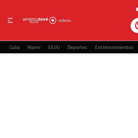
videos
Cuba
Miami
EEUU
Deportes
Entretenimientos