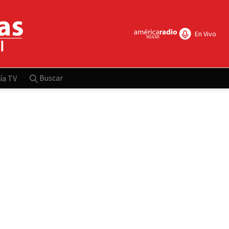
En Vivo
Buscar
ía TV