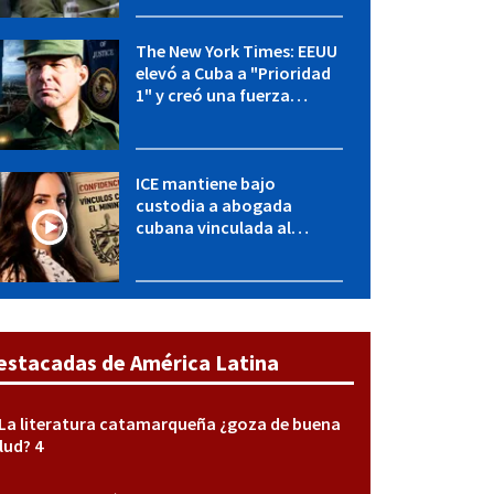
y entidades militares
The New York Times: EEUU
elevó a Cuba a "Prioridad
1" y creó una fuerza
especial de la CIA
ICE mantiene bajo
custodia a abogada
cubana vinculada al
MININT: esto es lo que se
sabe del caso
estacadas de América Latina
La literatura catamarqueña ¿goza de buena
lud? 4