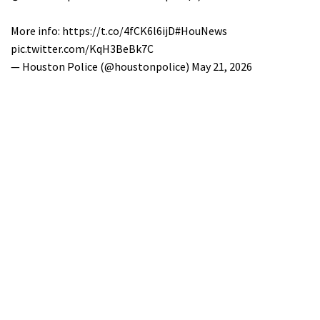
More info:
https://t.co/4fCK6l6ijD
#HouNews
pic.twitter.com/KqH3BeBk7C
— Houston Police (@houstonpolice)
May 21, 2026