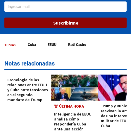
Suscribirme
TEMAS
Cuba
EEUU
Raúl Castro
Notas relacionadas
Cronología de las
relaciones entre EEUU
y Cuba ante tensiones
en el segundo
mandato de Trump
Trump y Rubio
🚨 ÚLTIMA HORA
reavivan la ame
Inteligencia de EEUU
de una interven
analiza cómo
militar de EEUU 
respondería Cuba
Cuba
ante una acción