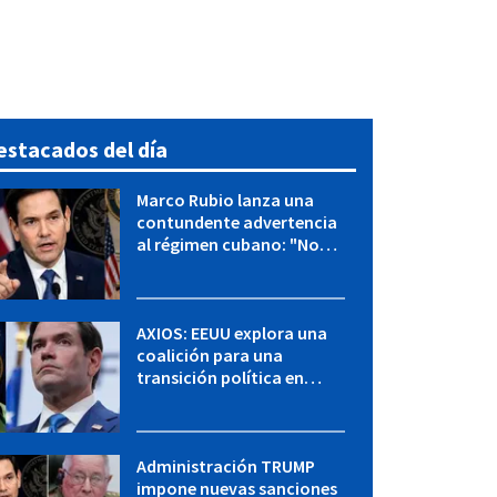
estacados del día
Marco Rubio lanza una
contundente advertencia
al régimen cubano: "No
hay válvulas de escape"
AXIOS: EEUU explora una
coalición para una
transición política en
Cuba y Marco Rubio habla
con "Raulito" Castro
Administración TRUMP
impone nuevas sanciones