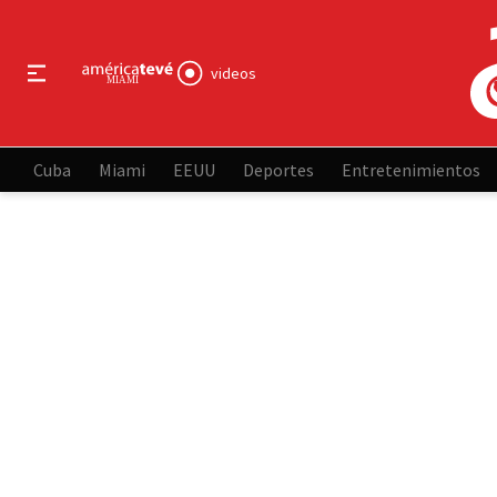
videos
Cuba
Miami
EEUU
Deportes
Entretenimientos