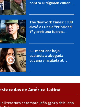
contra el régimen cubano:
OFAC incluye a López Miera
y entidades militares
The New York Times: EEUU
elevó a Cuba a "Prioridad
1" y creó una fuerza
especial de la CIA
ICE mantiene bajo
custodia a abogada
cubana vinculada al
MININT: esto es lo que se
sabe del caso
estacadas de América Latina
La literatura catamarqueña ¿goza de buena