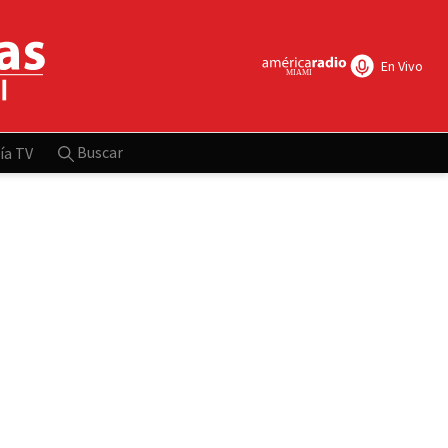
En Vivo
Buscar
ía TV