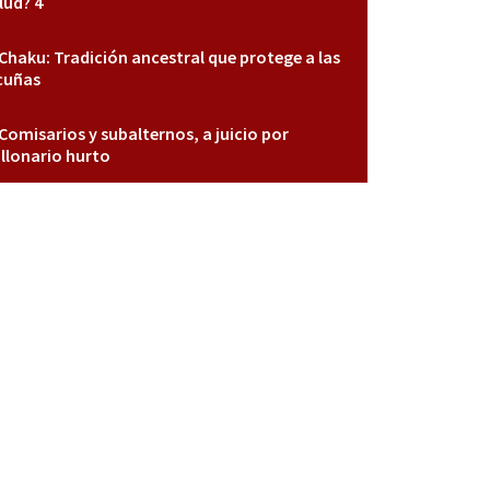
lud? 4
Chaku: Tradición ancestral que protege a las
cuñas
Comisarios y subalternos, a juicio por
llonario hurto