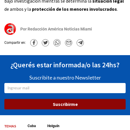
bajo investigación mientras se determina la
situación legal
de ambos y la
protección de los menores involucrados
.
Por
Redacción América Noticias Miami
Compartir en:
¿Querés estar informada/o las 24hs?
Suscribite a nuestro Newsletter
Suscribirme
TEMAS
Cuba
Holguín