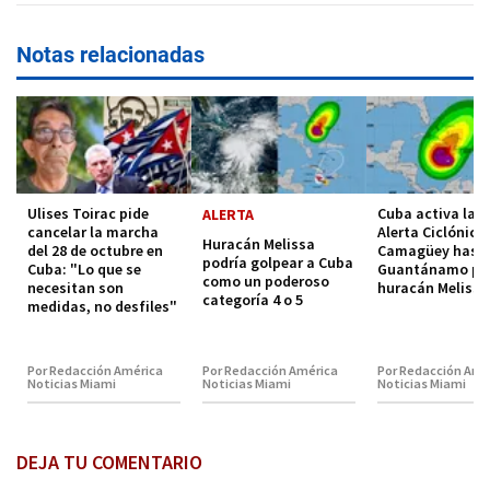
Notas relacionadas
Ulises Toirac pide
Cuba activa la F
ALERTA
cancelar la marcha
Alerta Ciclónica
Huracán Melissa
del 28 de octubre en
Camagüey hast
podría golpear a Cuba
Cuba: "Lo que se
Guantánamo por
como un poderoso
necesitan son
huracán Melissa
categoría 4 o 5
medidas, no desfiles"
Por Redacción América
Por Redacción América
Por Redacción Amé
Noticias Miami
Noticias Miami
Noticias Miami
DEJA TU COMENTARIO