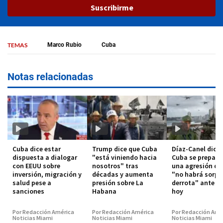
Suscribirme
TEMAS
Marco Rubio
Cuba
Notas relacionadas
Cuba dice estar
Trump dice que Cuba
Díaz-Canel dice
dispuesta a dialogar
"está viniendo hacia
Cuba se prepara
con EEUU sobre
nosotros" tras
una agresión de
inversión, migración y
décadas y aumenta
"no habrá sorpr
salud pese a
presión sobre La
derrota" ante T
sanciones
Habana
hoy
Por Redacción América
Por Redacción América
Por Redacción Amé
Noticias Miami
Noticias Miami
Noticias Miami