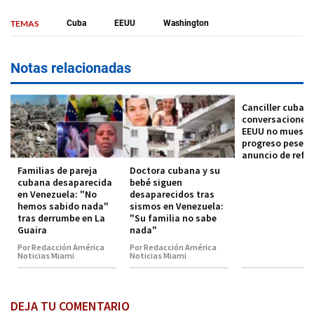
TEMAS
Cuba
EEUU
Washington
Notas relacionadas
Canciller cubano
conversaciones
EEUU no muestr
progreso pese a
anuncio de refo
Familias de pareja
Doctora cubana y su
cubana desaparecida
bebé siguen
en Venezuela: "No
desaparecidos tras
hemos sabido nada"
sismos en Venezuela:
tras derrumbe en La
"Su familia no sabe
Guaira
nada"
Por Redacción América
Por Redacción América
Noticias Miami
Noticias Miami
DEJA TU COMENTARIO