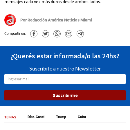
mensajes cada vez más duros desde ambos lados.
Por
Redacción América Noticias Miami
Compartir en:
¿Querés estar informada/o las 24hs?
Suscribite a nuestro Newsletter
Suscribirme
TEMAS
Díaz-Canel
Trump
Cuba