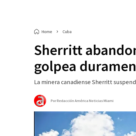
Home
Cuba
Sherritt abando
golpea durament
La minera canadiense Sherritt suspendi
Por
Redacción América Noticias Miami