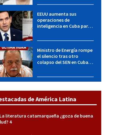
encubierta destapó el
caso
EEUU aumenta sus
operaciones de
inteligencia en Cuba para
elevar la presión sobre el
régimen, según POLITICO
Ministro de Energía rompe
el silencio tras otro
colapso del SEN en Cuba:
"Seguimos adelante con
mucho empeño"
estacadas de América Latina
La literatura catamarqueña ¿goza de buena
lud? 4