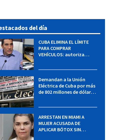
estacados del día
CUBA ELIMINA EL LÍMITE
PARA COMPRAR
VEHÍCULOS: autoriza
adquirir autos sin
restricción de cantidad
Demandan a la Unión
Eléctrica de Cuba por más
de 802 millones de dólares
bajo la Ley Helms-Burton
ARRESTAN EN MIAMI A
MUJER ACUSADA DE
APLICAR BÓTOX SIN
LICENCIA: una operación