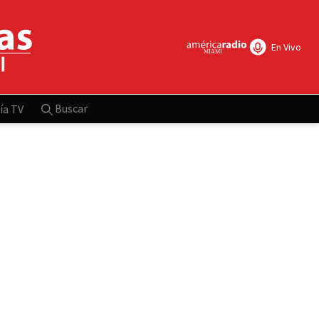
En Vivo
Buscar
ía TV