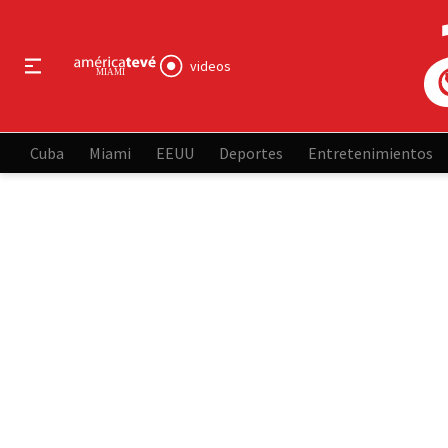
videos
Cuba
Miami
EEUU
Deportes
Entretenimientos