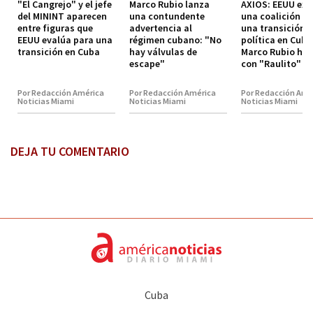
"El Cangrejo" y el jefe
Marco Rubio lanza
AXIOS: EEUU exp
del MININT aparecen
una contundente
una coalición p
entre figuras que
advertencia al
una transición
EEUU evalúa para una
régimen cubano: "No
política en Cuba
transición en Cuba
hay válvulas de
Marco Rubio hab
escape"
con "Raulito" C
Por Redacción América
Por Redacción América
Por Redacción Amé
Noticias Miami
Noticias Miami
Noticias Miami
DEJA TU COMENTARIO
Cuba