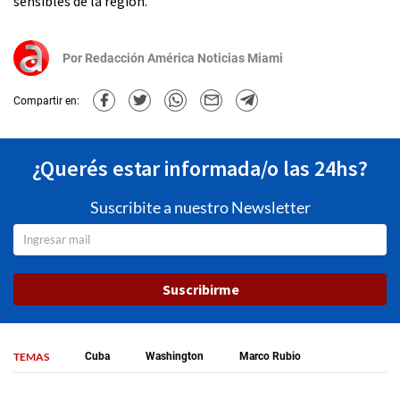
sensibles de la región.
Por
Redacción América Noticias Miami
Compartir en:
¿Querés estar informada/o las 24hs?
Suscribite a nuestro Newsletter
Suscribirme
TEMAS
Cuba
Washington
Marco Rubio