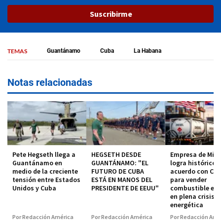
Suscribirme
TEMAS
Guantánamo
Cuba
La Habana
Notas relacionadas
Pete Hegseth llega a
HEGSETH DESDE
Empresa de Mia
Guantánamo en
GUANTÁNAMO: "EL
logra histórico
medio de la creciente
FUTURO DE CUBA
acuerdo con CU
tensión entre Estados
ESTÁ EN MANOS DEL
para vender
Unidos y Cuba
PRESIDENTE DE EEUU"
combustible en
en plena crisis
energética
Por Redacción América
Por Redacción América
Por Redacción Amé