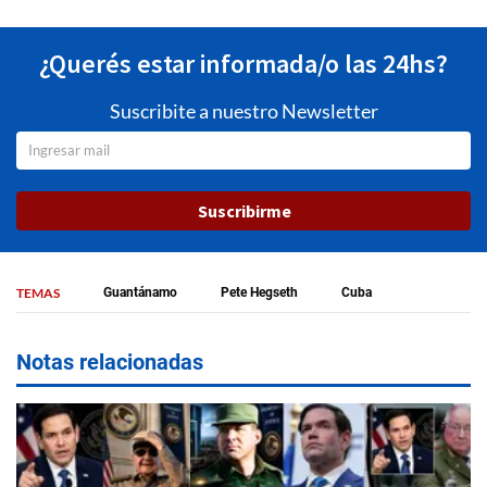
¿Querés estar informada/o las 24hs?
Suscribite a nuestro Newsletter
Suscribirme
TEMAS
Guantánamo
Pete Hegseth
Cuba
Notas relacionadas