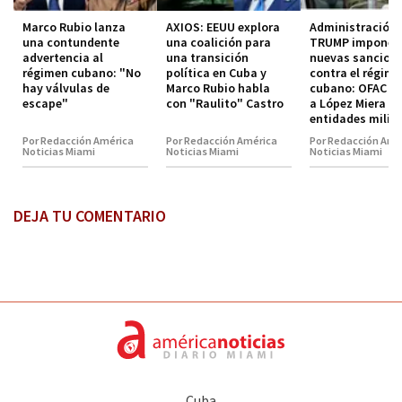
Marco Rubio lanza
AXIOS: EEUU explora
Administración
una contundente
una coalición para
TRUMP impone
advertencia al
una transición
nuevas sancion
régimen cubano: "No
política en Cuba y
contra el régim
hay válvulas de
Marco Rubio habla
cubano: OFAC in
escape"
con "Raulito" Castro
a López Miera y
entidades milit
Por Redacción América
Por Redacción América
Por Redacción Amé
Noticias Miami
Noticias Miami
Noticias Miami
DEJA TU COMENTARIO
Cuba