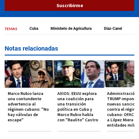
Suscribirme
TEMAS
Cuba
Ministerio de Agricultura
Díaz-Canel
Notas relacionadas
Marco Rubio lanza
AXIOS: EEUU explora
Administración
una contundente
una coalición para
TRUMP impone
advertencia al
una transición
nuevas sancion
régimen cubano: "No
política en Cuba y
contra el régim
hay válvulas de
Marco Rubio habla
cubano: OFAC in
escape"
con "Raulito" Castro
a López Miera y
entidades milit