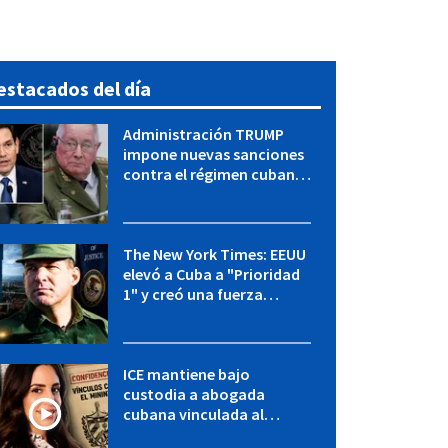
estacados del día
Administración TRUMP
impone nuevas sanciones
contra el régimen cubano:
OFAC incluye a López Miera
y entidades militares
The New York Times: EEUU
elevó a Cuba a "Prioridad
1" y creó una fuerza
especial de la CIA
ICE mantiene bajo
custodia a abogada
cubana vinculada al
MININT: esto es lo que se