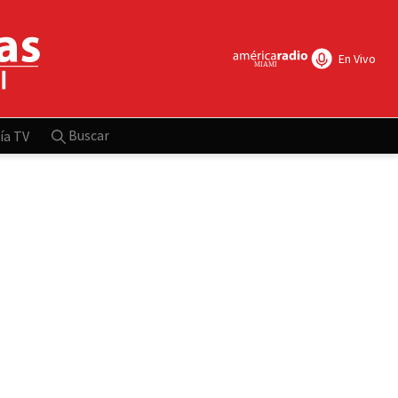
En Vivo
Buscar
ía TV