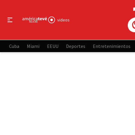
videos
Cuba
Miami
EEUU
Deportes
Entretenimientos