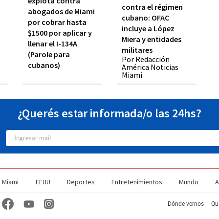
explota contra
contra el régimen
abogados de Miami
cubano: OFAC
por cobrar hasta
incluye a López
$1500 por aplicar y
Miera y entidades
llenar el I-134A
militares
(Parole para
Por Redacción
cubanos)
América Noticias
Miami
¿Querés estar informada/o las 24hs?
Miami
EEUU
Deportes
Entretenimientos
Mundo
A
Dónde vernos
Qu