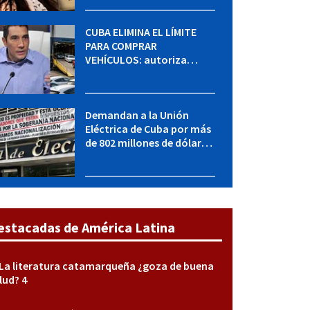
sabe del caso
CUBA ELIMINA EL LÍMITE
PARA COMPRAR
VEHÍCULOS: autoriza
adquirir autos sin
restricción de cantidad
Demandan a la Unión
Eléctrica de Cuba por más
de 802 millones de dólares
bajo la Ley Helms-Burton
estacadas de América Latina
La literatura catamarqueña ¿goza de buena
lud? 4