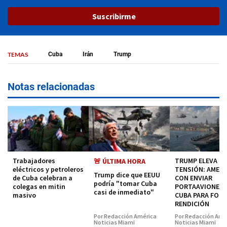
Suscribirme
TEMAS
Cuba
Irán
Trump
Notas relacionadas
Trabajadores
TRUMP ELEVA LA
🚨 ÚLTIMA HORA
eléctricos y petroleros
TENSIÓN: AMEN
Trump dice que EEUU
de Cuba celebran a
CON ENVIAR
podría "tomar Cuba
colegas en mitin
PORTAAVIONES 
casi de inmediato"
masivo
CUBA PARA FOR
RENDICIÓN
Por Redacción América
Por Redacción Amé
Noticias Miami
Noticias Miami