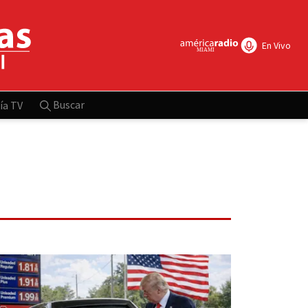
En Vivo
Buscar
ía TV