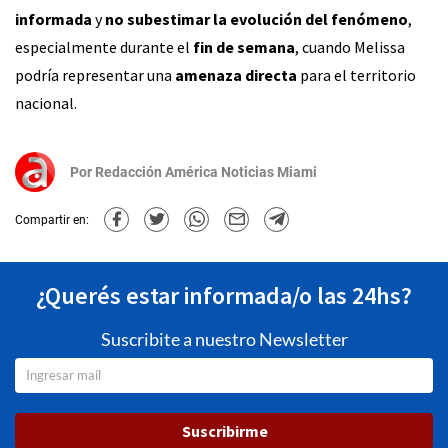
informada
y
no subestimar la evolución del fenómeno
,
especialmente durante el
fin de semana
, cuando Melissa
podría representar una
amenaza directa
para el territorio
nacional.
Por
Redacción América Noticias Miami
Compartir en:
¿Querés estar informada/o las 24hs?
Suscribite a nuestro Newsletter
Suscribirme