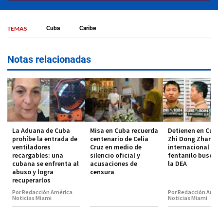
TEMAS
Cuba
Caribe
Notas relacionadas
La Aduana de Cuba
Misa en Cuba recuerda
Detienen en Cub
prohíbe la entrada de
centenario de Celia
Zhi Dong Zhang,
ventiladores
Cruz en medio de
internacional de
recargables: una
silencio oficial y
fentanilo busca
cubana se enfrenta al
acusaciones de
la DEA
abuso y logra
censura
recuperarlos
Por Redacción América
Por Redacción Amé
Noticias Miami
Noticias Miami