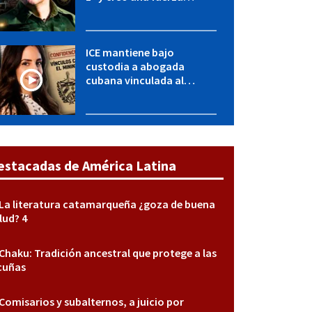
especial de la CIA
ICE mantiene bajo
custodia a abogada
cubana vinculada al
MININT: esto es lo que se
sabe del caso
estacadas de América Latina
La literatura catamarqueña ¿goza de buena
lud? 4
Chaku: Tradición ancestral que protege a las
cuñas
Comisarios y subalternos, a juicio por