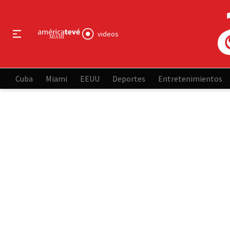
videos
Cuba
Miami
EEUU
Deportes
Entretenimientos