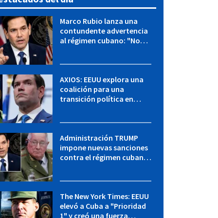
Marco Rubio lanza una
contundente advertencia
al régimen cubano: "No
hay válvulas de escape"
AXIOS: EEUU explora una
coalición para una
transición política en
Cuba y Marco Rubio habla
con "Raulito" Castro
Administración TRUMP
impone nuevas sanciones
contra el régimen cubano:
OFAC incluye a López Miera
y entidades militares
The New York Times: EEUU
elevó a Cuba a "Prioridad
1" y creó una fuerza