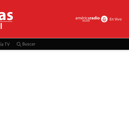
En Vivo
Buscar
ía TV