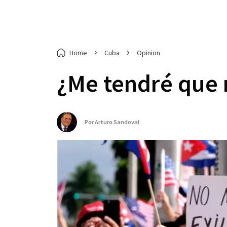
Home
Cuba
Opinion
¿Me tendré que re
Por
Arturo Sandoval