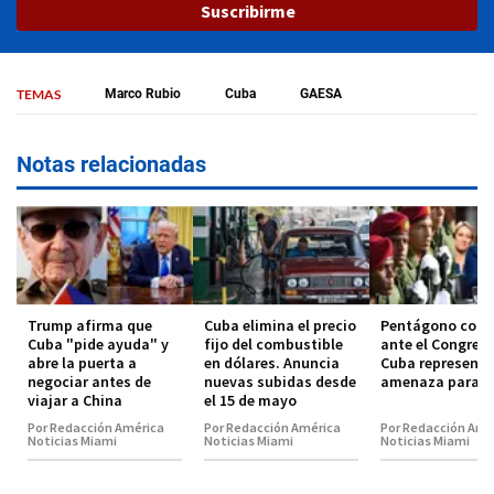
Suscribirme
TEMAS
Marco Rubio
Cuba
GAESA
Notas relacionadas
Trump afirma que
Cuba elimina el precio
Pentágono conf
Cuba "pide ayuda" y
fijo del combustible
ante el Congres
abre la puerta a
en dólares. Anuncia
Cuba representa
negociar antes de
nuevas subidas desde
amenaza para E
viajar a China
el 15 de mayo
Por Redacción América
Por Redacción América
Por Redacción Amé
Noticias Miami
Noticias Miami
Noticias Miami