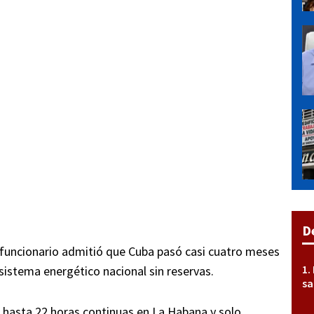
D
l funcionario admitió que Cuba pasó casi cuatro meses
 sistema energético nacional sin reservas.
sa
 hasta 22 horas continuas en La Habana y solo