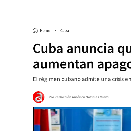
Home
Cuba
Cuba anuncia qu
aumentan apago
El régimen cubano admite una crisis en
Por
Redacción América Noticias Miami