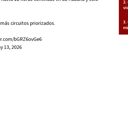
vi
 más circuitos priorizados.
mi
ter.com/bGRZ6ovGe6
y 13, 2026