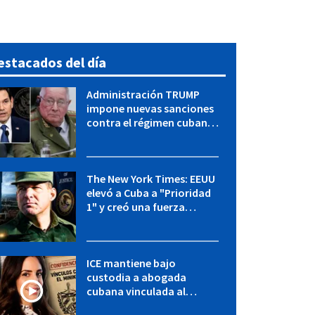
estacados del día
Administración TRUMP
impone nuevas sanciones
contra el régimen cubano:
OFAC incluye a López Miera
y entidades militares
The New York Times: EEUU
elevó a Cuba a "Prioridad
1" y creó una fuerza
especial de la CIA
ICE mantiene bajo
custodia a abogada
cubana vinculada al
MININT: esto es lo que se