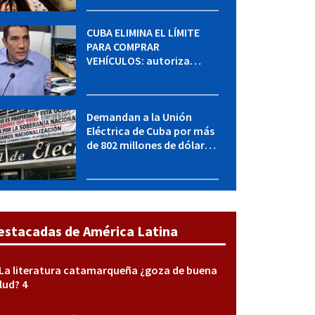
sabe del caso
CUBA ELIMINA EL LÍMITE
PARA COMPRAR
VEHÍCULOS: autoriza
adquirir autos sin
restricción de cantidad
Demandan a la Unión
Eléctrica de Cuba por más
de 802 millones de dólares
bajo la Ley Helms-Burton
estacadas de América Latina
La literatura catamarqueña ¿goza de buena
lud? 4