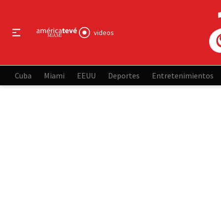
videos
Cuba
Miami
EEUU
Deportes
Entretenimientos