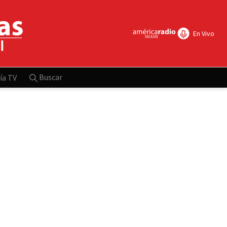
En Vivo
Buscar
ía TV