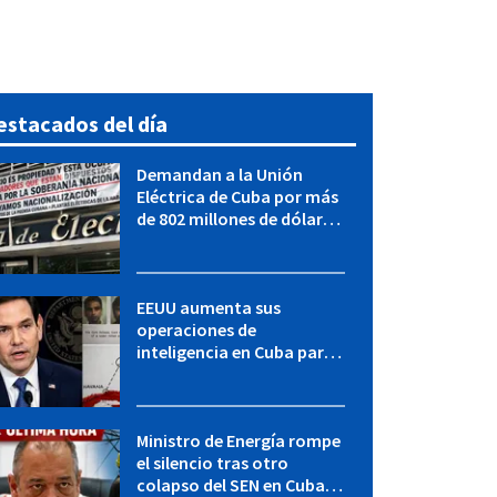
estacados del día
Demandan a la Unión
Eléctrica de Cuba por más
de 802 millones de dólares
bajo la Ley Helms-Burton
EEUU aumenta sus
operaciones de
inteligencia en Cuba para
elevar la presión sobre el
régimen, según POLITICO
Ministro de Energía rompe
el silencio tras otro
colapso del SEN en Cuba: