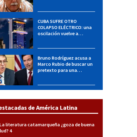
"Seguimos adelante con
mucho empeño"
CUBA SUFRE OTRO
COLAPSO ELÉCTRICO: una
oscilación vuelve a
desconectar el Sistema
Eléctrico Nacional
Bruno Rodríguez acusa a
Marco Rubio de buscar un
pretexto para una
agresión militar contra
Cuba
estacadas de América Latina
La literatura catamarqueña ¿goza de buena
lud? 4