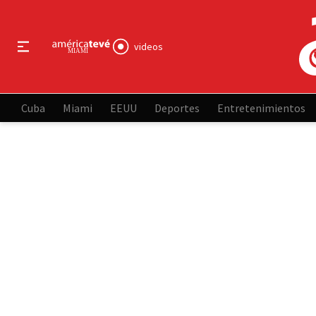
videos
Cuba
Miami
EEUU
Deportes
Entretenimientos