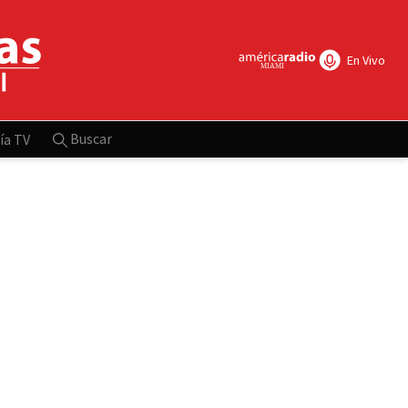
En Vivo
Buscar
ía TV