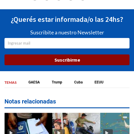
¿Querés estar informada/o las 24hs?
Suscribite a nuestro Newsletter
Suscribirme
TEMAS
GAESA
Trump
Cuba
EEUU
Notas relacionadas