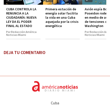
CUBA CONTROLA LA
Primera estación de
Avión espía Boe
RENUNCIA A LA
energía solar facilita
Poseidon rodea
CIUDADANÍA: NUEVA
la vida en una Cuba
en medio de au
LEY DA EL PODER
aquejada por la crisis
de tensiones co
FINAL AL ESTADO
energética
Washington
Por Redacción América
Por Redacción Amé
Noticias Miami
Noticias Miami
DEJA TU COMENTARIO
Cuba