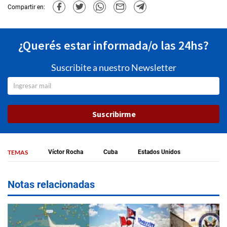
Compartir en:
¿Querés estar informada/o las 24hs?
Suscribite a nuestro Newsletter
Suscribirme
TEMAS
Víctor Rocha
Cuba
Estados Unidos
Notas relacionadas