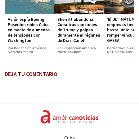
Avión espía Boeing
Sherritt abandona
🚨 ULTIMÁTUM A
Poseidon rodea Cuba
Cuba tras sanciones
empresas tiene
en medio de aumento
de Trump y golpea
hasta junio par
de tensiones con
duramente al régimen
romper vínculos
Washington
de Díaz-Canel
GAESA
Por Redacción América
Por Redacción América
Por Redacción Amé
Noticias Miami
Noticias Miami
Noticias Miami
DEJA TU COMENTARIO
Cuba