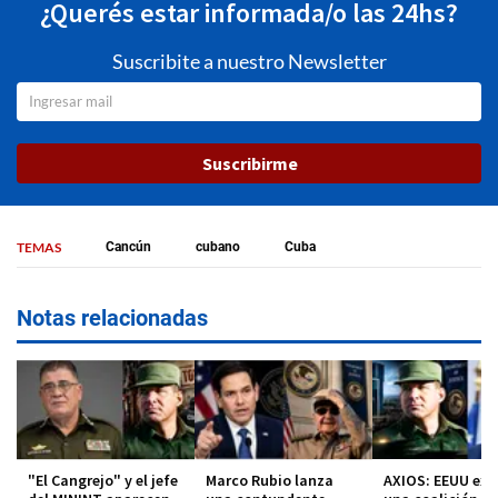
¿Querés estar informada/o las 24hs?
Suscribite a nuestro Newsletter
Suscribirme
TEMAS
Cancún
cubano
Cuba
Notas relacionadas
"El Cangrejo" y el jefe
Marco Rubio lanza
AXIOS: EEUU exp