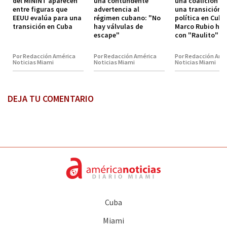
del MININT aparecen
una contundente
una coalición p
entre figuras que
advertencia al
una transición
EEUU evalúa para una
régimen cubano: "No
política en Cuba
transición en Cuba
hay válvulas de
Marco Rubio hab
escape"
con "Raulito" C
Por Redacción América
Por Redacción América
Por Redacción Amé
Noticias Miami
Noticias Miami
Noticias Miami
DEJA TU COMENTARIO
Cuba
Miami