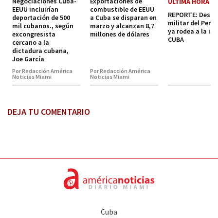
Negociaciones Cuba-
Exportaciones de
ULTIMA HORA
EEUU incluirían
combustible de EEUU
REPORTE: Despl
deportación de 500
a Cuba se disparan en
militar del Pen
mil cubanos., según
marzo y alcanzan 8,7
ya rodea a la isl
excongresista
millones de dólares
CUBA
cercano a la
dictadura cubana,
Joe García
Por Redacción América
Por Redacción América
Noticias Miami
Noticias Miami
DEJA TU COMENTARIO
Cuba