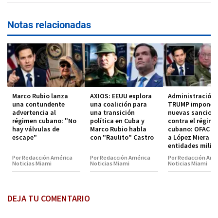
Notas relacionadas
Marco Rubio lanza
AXIOS: EEUU explora
Administración
una contundente
una coalición para
TRUMP impone
advertencia al
una transición
nuevas sancion
régimen cubano: "No
política en Cuba y
contra el régim
hay válvulas de
Marco Rubio habla
cubano: OFAC in
escape"
con "Raulito" Castro
a López Miera y
entidades milit
Por Redacción América
Por Redacción América
Por Redacción Amé
Noticias Miami
Noticias Miami
Noticias Miami
DEJA TU COMENTARIO