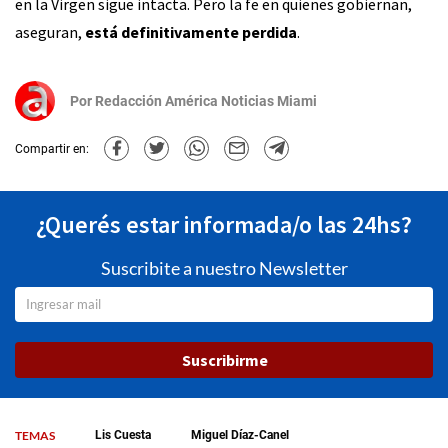
en la Virgen sigue intacta. Pero la fe en quienes gobiernan,
aseguran,
está definitivamente perdida
.
Por
Redacción América Noticias Miami
Compartir en:
¿Querés estar informada/o las 24hs?
Suscribite a nuestro Newsletter
Suscribirme
TEMAS
Lis Cuesta
Miguel Díaz-Canel