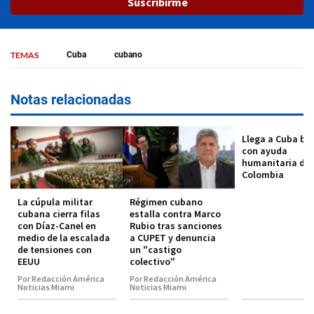
Suscribirme
TEMAS
Cuba
cubano
Notas relacionadas
Llega a Cuba ba
con ayuda
humanitaria de
Colombia
La cúpula militar
Régimen cubano
cubana cierra filas
estalla contra Marco
con Díaz-Canel en
Rubio tras sanciones
medio de la escalada
a CUPET y denuncia
de tensiones con
un "castigo
EEUU
colectivo"
Por Redacción América
Por Redacción América
Noticias Miami
Noticias Miami