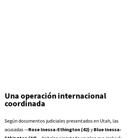
Una operación internacional
coordinada
Según documentos judiciales presentados en Utah, las
acusadas —
Rose Inessa-Ethington (42)
y
Blue Inessa-
Ethington (32)
— habrían ejecutado un plan que incluyó: