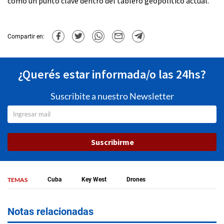
como un punto clave dentro del tablero geopolítico actual.
Compartir en:
¿Querés estar informada/o las 24hs?
Suscribite a nuestro Newsletter
Suscribirme
TEMAS
Cuba
Key West
Drones
Notas relacionadas