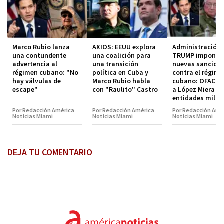
Marco Rubio lanza
AXIOS: EEUU explora
Administración
una contundente
una coalición para
TRUMP impone
advertencia al
una transición
nuevas sancion
régimen cubano: "No
política en Cuba y
contra el régim
hay válvulas de
Marco Rubio habla
cubano: OFAC in
escape"
con "Raulito" Castro
a López Miera y
entidades milit
Por Redacción América
Por Redacción América
Por Redacción Amé
Noticias Miami
Noticias Miami
Noticias Miami
DEJA TU COMENTARIO