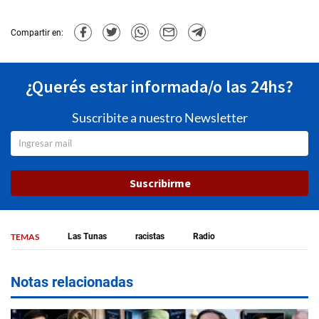
Compartir en:
¿Querés estar informada/o las 24hs?
Suscribite a nuestro Newsletter
Suscribirme
TEMAS
Las Tunas
racistas
Radio
Notas relacionadas