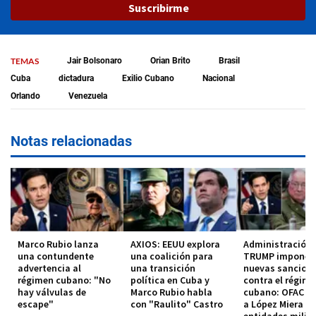
Suscribirme
TEMAS
Jair Bolsonaro
Orian Brito
Brasil
Cuba
dictadura
Exilio Cubano
Nacional
Orlando
Venezuela
Notas relacionadas
Marco Rubio lanza
AXIOS: EEUU explora
Administración
una contundente
una coalición para
TRUMP impone
advertencia al
una transición
nuevas sancion
régimen cubano: "No
política en Cuba y
contra el régim
hay válvulas de
Marco Rubio habla
cubano: OFAC in
escape"
con "Raulito" Castro
a López Miera y