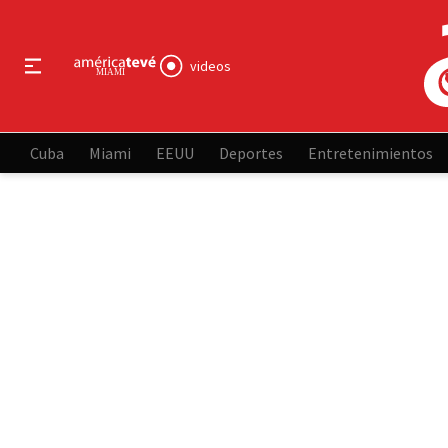
videos
Cuba
Miami
EEUU
Deportes
Entretenimientos