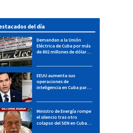
estacados del día
Demandan a la Unión
Eléctrica de Cuba por más
de 802 millones de dólares
bajo la Ley Helms-Burton
EEUU aumenta sus
operaciones de
inteligencia en Cuba para
elevar la presión sobre el
régimen, según POLITICO
Ministro de Energía rompe
el silencio tras otro
colapso del SEN en Cuba:
"Seguimos adelante con