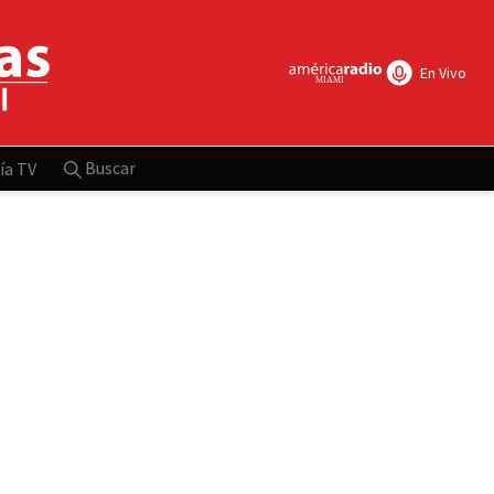
En Vivo
Buscar
ía TV