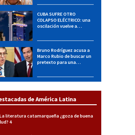
mucho empeño"
CUBA SUFRE OTRO
COLAPSO ELÉCTRICO: una
oscilación vuelve a
desconectar el Sistema
Eléctrico Nacional
Bruno Rodríguez acusa a
Marco Rubio de buscar un
pretexto para una
agresión militar contra
Cuba
estacadas de América Latina
La literatura catamarqueña ¿goza de buena
lud? 4