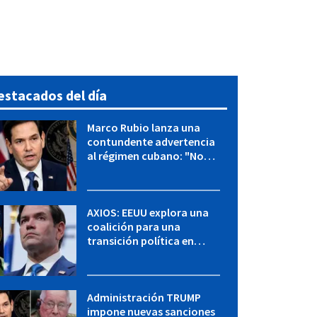
estacados del día
Marco Rubio lanza una
contundente advertencia
al régimen cubano: "No
hay válvulas de escape"
AXIOS: EEUU explora una
coalición para una
transición política en
Cuba y Marco Rubio habla
con "Raulito" Castro
Administración TRUMP
impone nuevas sanciones