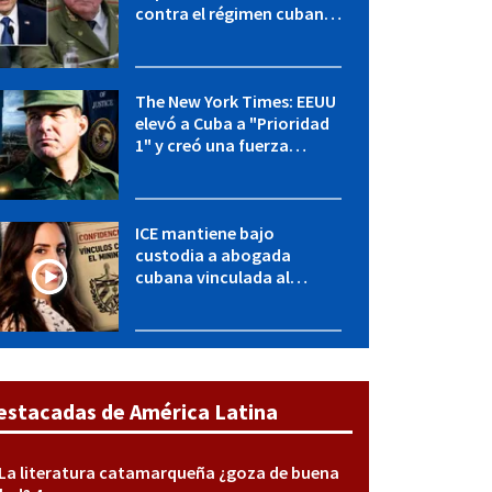
contra el régimen cubano:
OFAC incluye a López Miera
y entidades militares
The New York Times: EEUU
elevó a Cuba a "Prioridad
1" y creó una fuerza
especial de la CIA
ICE mantiene bajo
custodia a abogada
cubana vinculada al
MININT: esto es lo que se
sabe del caso
estacadas de América Latina
La literatura catamarqueña ¿goza de buena