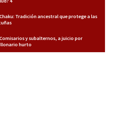
lud? 4
Chaku: Tradición ancestral que protege a las
cuñas
Comisarios y subalternos, a juicio por
llonario hurto