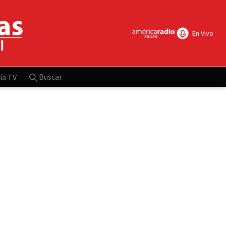
En Vivo
Buscar
ía TV