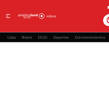
videos
Cuba
Miami
EEUU
Deportes
Entretenimientos