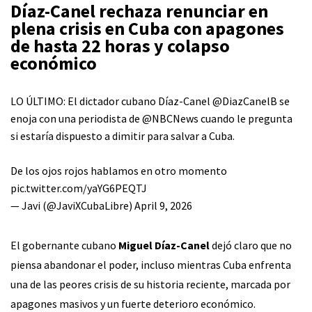
Díaz-Canel
rechaza renunciar en
plena crisis en
Cuba
con
apagones
de hasta 22 horas y colapso
económico
LO ÚLTIMO: El dictador cubano Díaz-Canel
@DiazCanelB
se
enoja con una periodista de
@NBCNews
cuando le pregunta
si estaría dispuesto a dimitir para salvar a Cuba.
De los ojos rojos hablamos en otro momento
pic.twitter.com/yaYG6PEQTJ
— Javi (@JaviXCubaLibre)
April 9, 2026
El gobernante cubano
Miguel Díaz-Canel
dejó claro que no
piensa abandonar el poder, incluso mientras Cuba enfrenta
una de las peores crisis de su historia reciente, marcada por
apagones masivos y un fuerte deterioro económico.