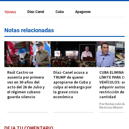
TEMAS
Díaz-Canel
Cuba
Apagones
Notas relacionadas
Raúl Castro se
Díaz-Canel acusa a
CUBA ELIMINA EL
ausenta por primera
TRUMP de querer
LÍMITE PARA CO
vez en 30 años del
apropiarse de Cuba y
VEHÍCULOS: aut
acto del 26 de Julio y
culpa al embargo por
adquirir autos s
el régimen cubano
la grave crisis
restricción de
guarda silencio
económica
cantidad
Por Redacción Amé
Noticias Miami
DEJA TU COMENTARIO