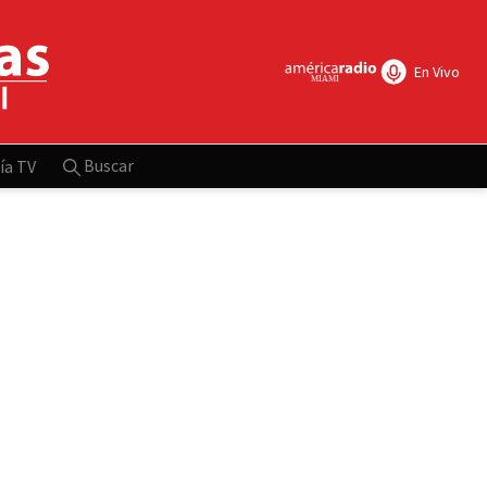
En Vivo
Buscar
ía TV