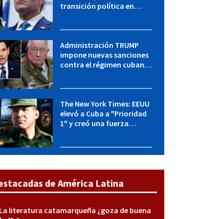
transición política en
Cuba y Marco Rubio habla
con "Raulito" Castro
Administración TRUMP
impone nuevas sanciones
contra el régimen cubano:
OFAC incluye a López Miera
y entidades militares
The New York Times: EEUU
elevó a Cuba a "Prioridad
1" y creó una fuerza
especial de la CIA
estacadas de América Latina
La literatura catamarqueña ¿goza de buena