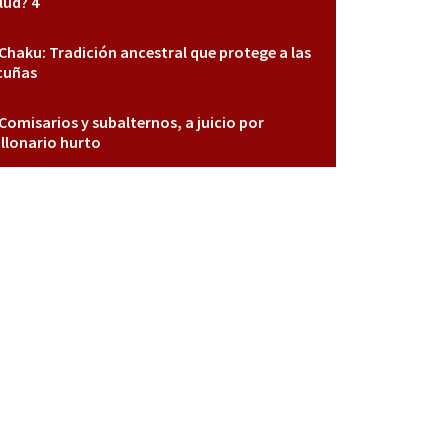
lud? 4
Chaku: Tradición ancestral que protege a las
cuñas
Comisarios y subalternos, a juicio por
llonario hurto