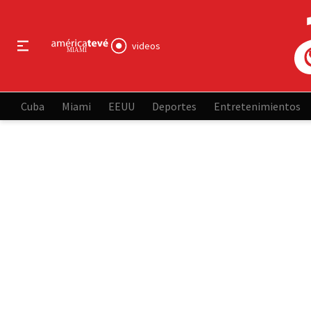
videos
Cuba
Miami
EEUU
Deportes
Entretenimientos