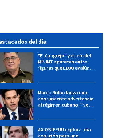
estacados del día
"El Cangrejo" y el jefe del
MININT aparecen entre
figuras que EEUU evalúa
para una transición en
Cuba
Marco Rubio lanza una
contundente advertencia
al régimen cubano: "No
hay válvulas de escape"
AXIOS: EEUU explora una
coalición para una