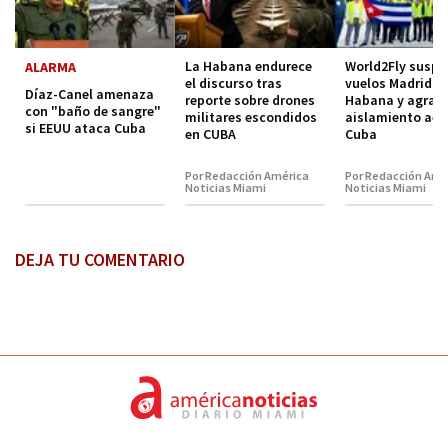
La Habana endurece
World2Fly susp
ALARMA
el discurso tras
vuelos Madrid-L
Díaz-Canel amenaza
reporte sobre drones
Habana y agrava
con "baño de sangre"
militares escondidos
aislamiento aér
si EEUU ataca Cuba
en CUBA
Cuba
Por Redacción América
Por Redacción Amé
Noticias Miami
Noticias Miami
DEJA TU COMENTARIO