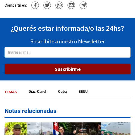
Compartir en:
¿Querés estar informada/o las 24hs?
Suscribite a nuestro Newsletter
Suscribirme
TEMAS
Díaz-Canel
Cuba
EEUU
Notas relacionadas